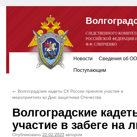
Волгоградс
СЛЕДСТВЕННОГО КОМИТЕТ
РОССИЙСКОЙ ФЕДЕРАЦИИ 
Ф.Ф. СЛИПЧЕНКО
Перейти
Новости
Сведения об ОО
к
Поступающим
содержимому
←
Волгоградские кадеты СК России приняли участие в
мероприятиях ко Дню защитника Отечества
Волгоградские кадет
участие в забеге на 
Опубликовано
22.02.2023
автором