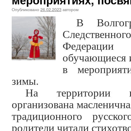
Опубликовано
26.02.2023
автором
В Волгогр
Следственн
Федерации
обучающиеся и
в мероприят
зимы.
На территории к
организована масленична
традиционного русско
родители читали стихотво