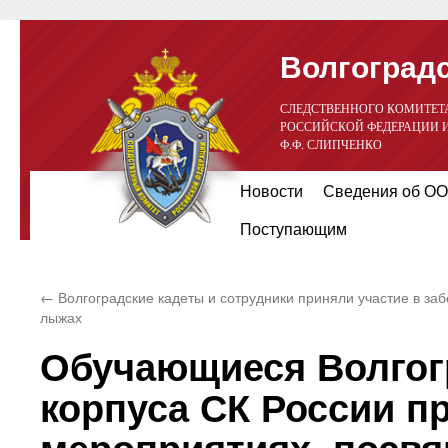
Волгоградс
СЛЕДСТВЕННОГО КОМИТЕТ
РОССИЙСКОЙ ФЕДЕРАЦИИ 
Ф.Ф. СЛИПЧЕНКО
Перейти
Новости
Сведения об ОО
к
Поступающим
содержимому
←
Волгоградские кадеты и сотрудники приняли участие в заб
лыжах
Обучающиеся Волгогр
корпуса СК России п
мероприятиях, посв