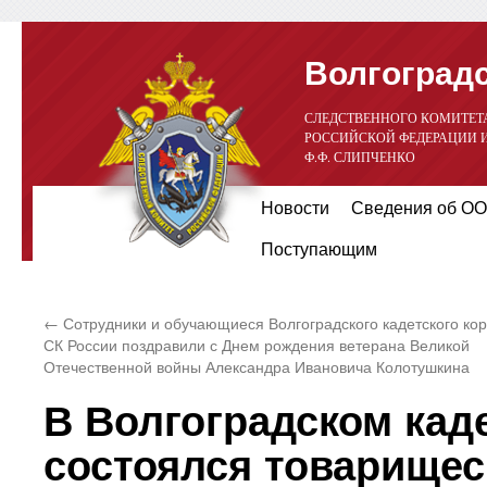
Волгоградс
СЛЕДСТВЕННОГО КОМИТЕТ
РОССИЙСКОЙ ФЕДЕРАЦИИ 
Ф.Ф. СЛИПЧЕНКО
Перейти
Новости
Сведения об ОО
к
Поступающим
содержимому
←
Сотрудники и обучающиеся Волгоградского кадетского ко
СК России поздравили с Днем рождения ветерана Великой
Отечественной войны Александра Ивановича Колотушкина
В Волгоградском кад
состоялся товарище