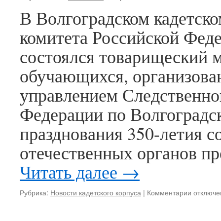
В Волгоградском кадетско
комитета Российской Фед
состоялся товарищеский м
обучающихся, организов
управлением Следственно
Федерации по Волгоградск
празднования 350-летия с
отечественных органов п
Читать далее
→
к
Рубрика:
Новости кадетского корпуса
|
Комментарии
отключе
записи
В