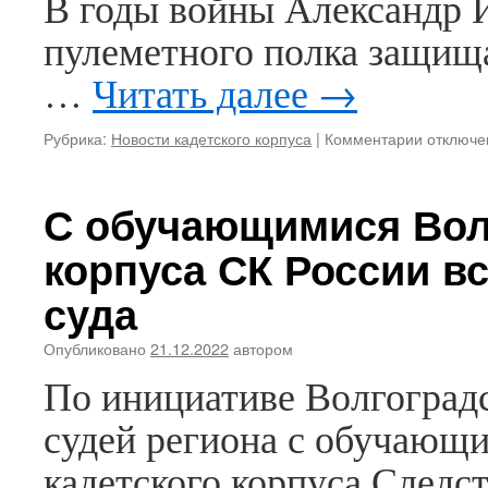
В годы войны Александр И
пулеметного полка защища
…
Читать далее
→
к
Рубрика:
Новости кадетского корпуса
|
Комментарии
отключе
записи
Сотрудн
и
С обучающимися Волг
обучающ
Волгогра
корпуса СК России в
кадетско
корпуса
суда
СК
России
Опубликовано
21.12.2022
автором
поздрав
с
По инициативе Волгоградс
Днем
рождени
судей региона с обучающ
ветерана
Великой
кадетского корпуса Следс
Отечест