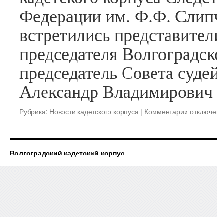
войны
Федерации им. Ф.Ф. Слип
Алексан
встретились представител
Иванови
Колотуш
председателя Волгоградско
председатель Совета суде
Александр Владимирович
к
Рубрика:
Новости кадетского корпуса
|
Комментарии
отключе
записи
С
обучающ
Волгогра
Волгоградский кадетский корпус
кадетско
корпуса
СК
России
встретил
представ