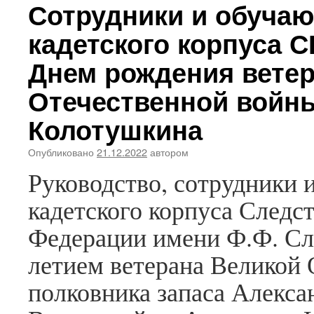
Волгогра
Сотрудники и обучаю
кадетско
корпусе
кадетского корпуса С
СК
России
Днем рождения вете
состоялс
товарищ
Отечественной войн
футболь
матч
Колотушкина
Опубликовано
21.12.2022
автором
Руководство, сотрудники 
кадетского корпуса Следс
Федерации имени Ф.Ф. Сли
летием ветерана Великой 
полковника запаса Алекс