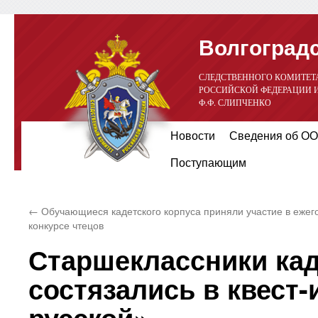
Волгоградс
СЛЕДСТВЕННОГО КОМИТЕТ
РОССИЙСКОЙ ФЕДЕРАЦИИ 
Ф.Ф. СЛИПЧЕНКО
Перейти
Новости
Сведения об ОО
к
Поступающим
содержимому
←
Обучающиеся кадетского корпуса приняли участие в ежег
конкурсе чтецов
Старшеклассники кад
состязались в квест
русской»