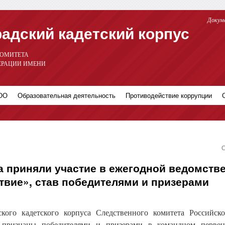
Докум
адский кадетский корпус
КОМИТЕТА
ЕРАЦИИ ИМЕНИ
 ОО
Образовательная деятельность
Противодействие коррупции
С
а приняли участие в ежегодной ведомств
вие», став победителями и призерами
кого кадетского корпуса Следственного комитета Российск
признаны победителями и призерами в командном первен