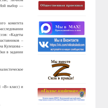
«Мой выбор —
ого комитета
сследовании
ссов: «Кадеты
наставников –
ча Кулешова –
бки в задании
налистическое
 «В» класс) и
.