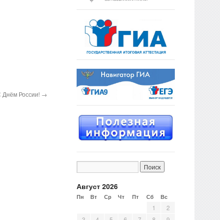
 Днём России!
→
Август 2026
Пн
Вт
Ср
Чт
Пт
Сб
Вс
1
2
3
4
5
6
7
8
9