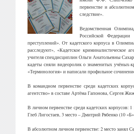
первенстве и абсолютно
следствие».
Ведомственная Олимпиад
Российской Федерации
преступлений». От кадетского корпуса в Олимпи
расследуют», «Кадетское криминалистическое аг
учителя спецдисциплин Ольги Анатольевны Сахаро
кадеты сняли видеоролик о знаменитых учёных-к
«Терминология» и написали профильное сочинени
В командном первенстве среди кадетских корпус
агентство» в составе Артёма Гапонова, Сергея Жи
В личном первенстве среди кадетских корпусов: 1
Глеб Лигостаев, 3 место – Дмитрий Рябенко (10 «Б
В абсолютном личном первенстве: 2 место занял С