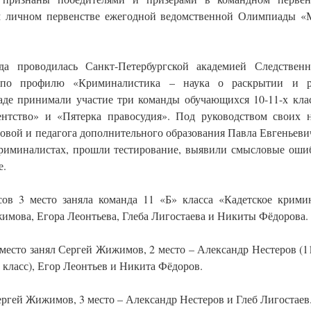
м личном первенстве ежегодной ведомственной Олимпиады 
а проводилась Санкт-Петербургской академией Следственн
 по профилю «Криминалистика – наука о раскрытии и ра
аде принимали участие три команды обучающихся 10-11-х кла
ентство» и «Пятерка правосудия». Под руководством своих 
вой и педагога дополнительного образования Павла Евгеньеви
риминалистах, прошли тестирование, выявили смысловые оши
е.
ов 3 место заняла команда 11 «Б» класса «Кадетское крими
жимова, Егора Леонтьева, Глеба Лигостаева и Никиты Фёдорова.
 место занял Сергей Жижимов, 2 место – Александр Нестеров (11
» класс), Егор Леонтьев и Никита Фёдоров.
ергей Жижимов, 3 место – Александр Нестеров и Глеб Лигостаев