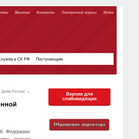
енты
Вакансии
Контакты
Электронный журнал
Медиа
Служба в СК РФ
Поступающим
 Днём России!
→
Версия для
слабовидящих
енной
ой Федерации
стве, личном